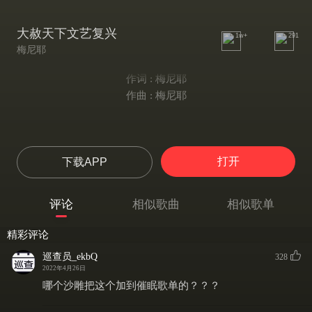
大赦天下文艺复兴
1w+
291
梅尼耶
作词 : 梅尼耶
作曲 : 梅尼耶
打开
下载APP
评论
相似歌曲
相似歌单
精彩评论
巡查员_ekbQ
328
2022年4月26日
哪个沙雕把这个加到催眠歌单的？？？