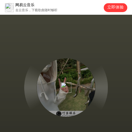
网易云音乐
立即体验
去云音乐，下载歌曲随时畅听