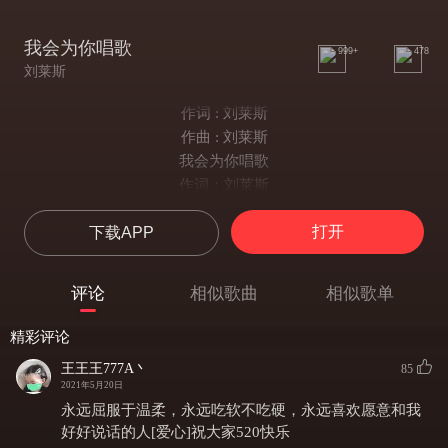
我会为你唱歌
999+
478
刘莱斯
作词 : 刘莱斯
作曲 : 刘莱斯
我会为你唱歌
作词：刘莱斯
作曲：刘莱斯
打开
下载APP
演唱：刘莱斯
编曲：欧阳泷城
人声录制：谭云杰
评论
相似歌曲
相似歌单
混音：吉松浩
封面设计：蒋婧然
精彩评论
OP：树荫微光
王王王777A丶
85
我会为你唱歌
2021年5月20日
在无人的街道唱歌
永远屈服于温柔，永远吃软不吃硬，永远喜欢愿意和我
在最温暖的落日下面
好好说话的人[爱心]祝大家520快乐