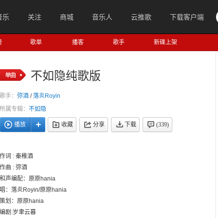
音乐
关注
商城
音乐人
云推歌
下载客户端
榜
歌单
播客
歌手
新碟上架