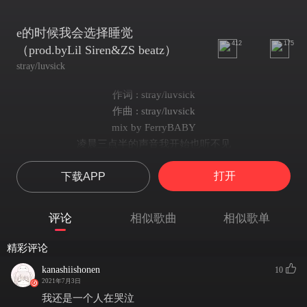
e的时候我会选择睡觉
412
175
（prod.byLil Siren&ZS beatz）
stray/luvsick
作词 : stray/luvsick
作曲 : stray/luvsick
mix by FerryBABY
凌晨三点半的声音我开始也听不见
你身边的是谁正在阻止我们的相见日sad夜sad
打开
下载APP
日sad夜sad日sad夜sad日sad夜sad
我的情绪是我的泪点
你的样子比我悲伤点
评论
相似歌曲
相似歌单
这片天空正在下大雪
ya手上的血不是我的血
精彩评论
每天都 心碎咯手中的锁链环绕在你的香肩环绕在你的心间我什么都
kanashiishonen
10
没听见
2021年7月3日
难道当初是我瞎了眼
我还是一个人在哭泣
难道是我瞎了眼为什么都听不见为什么你听不见