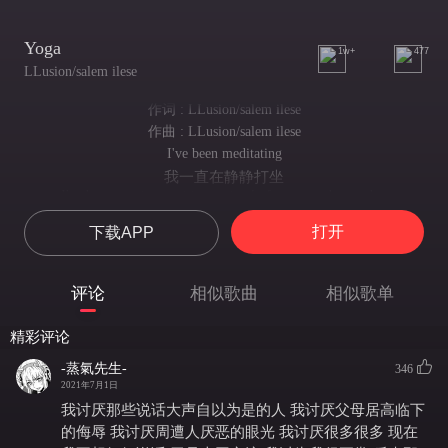
Yoga
1w+
477
LLusion/salem ilese
作词 : LLusion/salem ilese
作曲 : LLusion/salem ilese
I've been meditating
我一直在静静打坐
I've been praying, waiting patiently for me to change, but
始终在默默祈祷 耐心静候自己做出改变 可
打开
下载APP
Yoga doesn't work
瑜伽毫无作用
I'm no less of a jerk
评论
相似歌曲
相似歌单
我愚昧无知
Still angry at the world
精彩评论
仍愤世嫉俗
As I'm reaching for the floor
-蒸氣先生-
346
当我重心向下 触到地板时
2021年7月1日
Yoga doesn't work
我讨厌那些说话大声自以为是的人 我讨厌父母居高临下
瑜伽毫无作用
的侮辱 我讨厌周遭人厌恶的眼光 我讨厌很多很多 现在
I wish it was the cure