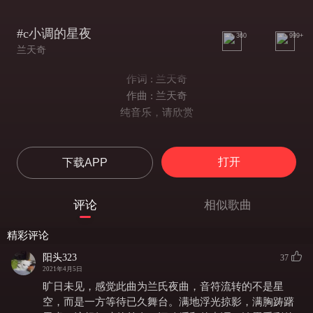
#c小调的星夜
360
999+
兰天奇
作词 : 兰天奇
作曲 : 兰天奇
纯音乐，请欣赏
打开
下载APP
评论
相似歌曲
精彩评论
阳头323
37
2021年4月5日
旷日未见，感觉此曲为兰氏夜曲，音符流转的不是星
空，而是一方等待已久舞台。满地浮光掠影，满胸踌躇