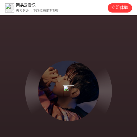
网易云音乐
立即体验
去云音乐，下载歌曲随时畅听