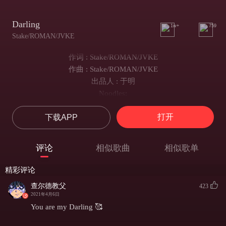
Darling
1w+
759
Stake/ROMAN/JVKE
作词 : Stake/ROMAN/JVKE
作曲 : Stake/ROMAN/JVKE
出品人 : 于明
Noodles:
Darling you so pretty
打开
下载APP
让我为你着迷
你眼眸像皇冠上的水晶
我们拥有太多回忆
评论
相似歌曲
相似歌单
请别再担心 我不会离开你
Darling 此刻我无法再为你冷静
精彩评论
你的一切让我为你沉溺
查尔德教父
423
不用再怀疑 我会一直陪着你
2021年4月6日
不再离开你
You are my Darling 🥰
I wanna be your boyfriend