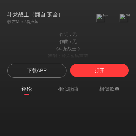
斗龙战士（翻自 萧全）
1w+
492
牧左Moz./易声菌
作词 : 无
作曲 : 无
《斗龙战士 》
翻唱：牧左&易声菌
后期：夏衍
打开
下载APP
【牧左】
就让疾风快些来吧
不惧暴雨何时落下
评论
相似歌曲
相似歌单
这是命运赐我理由
再度出发
何必在意天地再大
战争此刻已经一触即发
一路向前历尽春秋炎夏
神奇的封印是梦想的到达