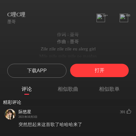
C哩C哩
1w+
466
墨哥
作词 : 墨哥
作曲 : 墨哥
Zile zile zile zile eu alerg girl
Mile mile mile mile pe maidan
Pentru tine tine sa-ti dau un dar dar
打开
下载APP
Cel mai de pret dar fara nici un ban ban
Ganja iarba sunt inutile-tile
Numai tu stii sa-mi dai aripile-pile
评论
相似歌曲
相似歌单
In Jamaica sau in Chile Chile
Inima face Boom-Boom numai pentru tine
精彩评论
Eh eh eh eh eh eh
际悠星
391
Numai pentru tine
2021年10月3日
Eh eh eh eh eh eh
突然想起来这首歌了哈哈哈来了
N-ai raspuns la telefon