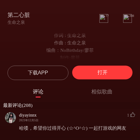
第二心脏
77
208
生命之泉
作词 : 生命之泉
作曲 : 生命之泉
编曲：NoBirthday/廖菲
制作:廖菲
录音：Allen
打开
下载APP
我不开心 我过的不洒脱
镜子里的反射面是你揉造了我
我不舍得 我究竟舍不得什么
评论
相似歌曲
连自己都能放弃还会有什么不可
怀疑和飞翔是鸟 海水会淹没一切
最新评论(208)
你的心是座孤岛 我朝思暮想一夜
diyayinnx
1
着急喷薄而出的火焰点燃我的一切
2023年12月5日
流泪心碎落满全身铸成最坚硬的铁
哈喽，希望你过得开心 (☆^O^☆) 一起打游戏的网友
把月光沐浴全身 让思绪无边延伸