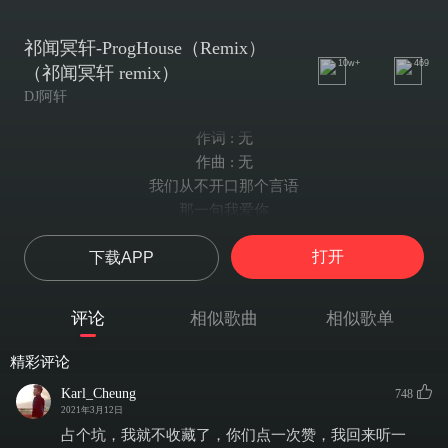
祁闻冥轩-ProgHouse（Remix）
10w+
469
（祁闻冥轩 remix）
DJ阿轩
作词 : 无
作曲 : 无
我们从不开口那个言语
那一句我爱你
永远像少了勇气
打开
下载APP
别人都说
我和你之间的关系
没有人相信只有关心
评论
相似歌曲
相似歌单
我们从不正视那个问题
那一些是非题
精彩评论
总让人伤透脑筋
Karl_Cheung
748
我会期待
2021年3月12日
爱盛开那一个黎明
占个坑，我就不收藏了，你们点一次赞，我回来听一