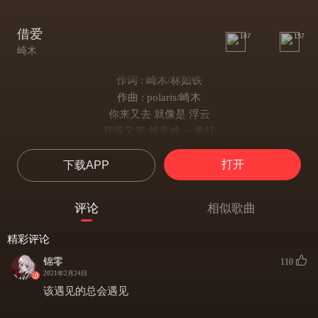
借爱
167
157
崎木
作词 : 崎木/林如铁
作曲 : polaris/崎木
你来又去 就像是 浮云
我等又等 就变成 一盏灯
你喜欢 让你哭 的人
打开
下载APP
面对我 总觉得 陌生
爱你 一分
伤我 就多一分
评论
相似歌曲
雕刻
一道美丽伤痕
精彩评论
你需要 被人心疼
锦零
110
我有 被伤天份
2021年2月24日
残忍
该遇见的总会遇见
比亲吻还迷人