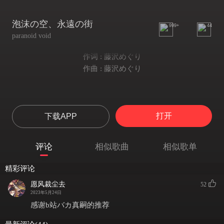
泡沫の空、永遠の街
999+
44
paranoid void
作词 : 藤沢めぐり
作曲 : 藤沢めぐり
打开
下载APP
评论
相似歌曲
相似歌单
精彩评论
愿风裁尘去
52
2023年5月24日
感谢b站バカ真嗣的推荐