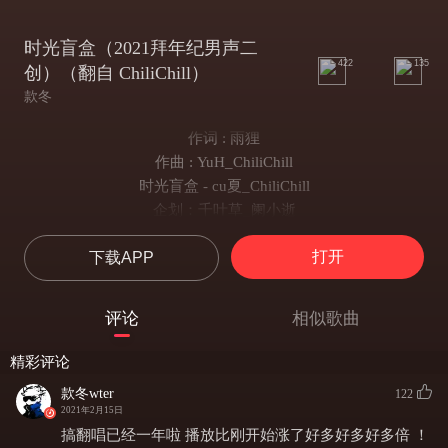
时光盲盒（2021拜年纪男声二
422
135
创）（翻自 ChiliChill）
款冬
作词 : 雨狸
作曲 : YuH_ChiliChill
时光盲盒 - cu夏_ChiliChill
企划：千叶草_阑小逝
脚本：千叶草_阑小逝
打开
下载APP
作曲：YuH_ChiliChill
编曲：YuH_ChiliChill
作词：雨狸
评论
相似歌曲
演唱：cu夏_ChiliChill
混音：周天澈
精彩评论
等车的人多像盲盒 拆开包装前都不知道结果
款冬wter
122
时光在里面放了什么 别去揣测
2021年2月15日
漫长轨道多像胶片 一格一格就拼成了好多天
搞翻唱已经一年啦 播放比刚开始涨了好多好多好多倍 ！