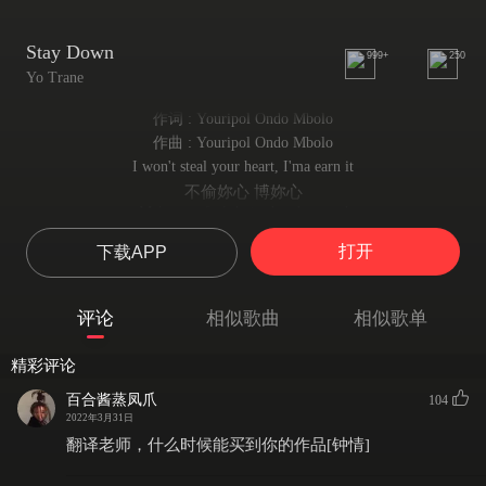
Stay Down
999+
250
Yo Trane
作词 : Youripol Ondo Mbolo
作曲 : Youripol Ondo Mbolo
I won't steal your heart, I'ma earn it
不偷妳心 博妳心
Make you feel desired and wanted
留妳欲溢 想不禁
打开
下载APP
Make you wanna go back in time
念了过去 念曾经
You'll fantasize about it for years
评论
相似歌曲
相似歌单
连年浮梦 太多情
I'll take you there, and if you horny
精彩评论
邀妳 好享身上欲
You should quit playin', put that thing on me
百合酱蒸凤爪
104
自遣 怎比同我趣
2022年3月31日
I'm the one who's gonna change your life
翻译老师，什么时候能买到你的作品[钟情]
我来 为妳平常添新意
Hold you tight and treat your body right