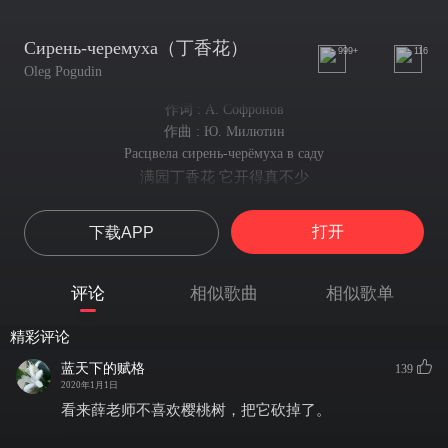
Сирень-черемуха（丁香花）
999+
116
Oleg Pogudin
作词 : А. Софронов
作曲 : Ю. Милютин
Расцвела сирень-черёмуха в саду
满园丁香花 它开得真不少
На мое несчастье, на мою беду.
可真叫我苦恼不知怎样好
打开
下载APP
Я в саду хожу, хожу
我在花园跑呀跑
Да на цветы гляжу, гляжу,
评论
相似歌曲
相似歌单
在花丛中间瞧呀瞧
Неужели милая , Я милой не найду.
精彩评论
把我心爱的姑娘找 但总是找不到
Ах! неужели милой не найду.
蓝天下的赋格
139
啊！把我心爱的姑娘找 但总是找不到
2020年1月1日
Чтобы мне её скорее отыскать,
看来薛老师不喜欢樱桃树，把它砍掉了。
想把姑娘找要尽快来找到
Видно, все цветы придётся оборвать.