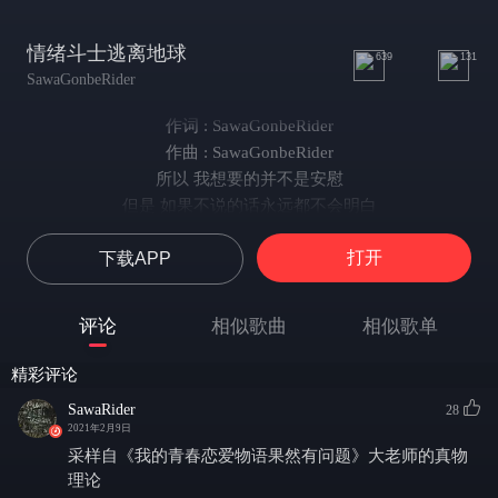
情绪斗士逃离地球
639
131
SawaGonbeRider
作词 : SawaGonbeRider
作曲 : SawaGonbeRider
所以 我想要的并不是安慰
但是 如果不说的话永远都不会明白
是啊 不说出口也能明白这只幻想
打开
下载APP
可是
混音：AirfyLee/Elbow
反复的生活
评论
相似歌曲
相似歌单
反复讨厌着自己
都是我的错
精彩评论
情绪丢进玻璃瓶
SawaRider
28
现实被压缩
2021年2月9日
在虚拟世界呼吸空气
采样自《我的青春恋爱物语果然有问题》大老师的真物
我只关心darling darling
理论