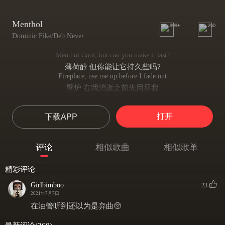
Menthol
999+
260
Dominic Fike/Deb Never
Menthol Cool, but can you make it last?
薄荷醇 但你能让它持久些吗?
Fireplace, use me up before I fade out
壁炉 在我消逝之前先用尽我
White wine, don't let me go to waste, no
白葡萄酒 别让我浪费
打开
下载APP
Menthol Cool, but can you make it last?
薄荷醇 但你能让它持久些吗
Fireplace, use me up before I fade out
评论
相似歌曲
相似歌单
壁炉 在消失之前好好利用我
White wine, don't let me go to waste, no
精彩评论
白葡萄酒 别让我浪费
Cuff jeans, lowkey, straight teeth, say cheese
Girlbimboo
23
袖口的牛仔裤 低调 整齐的牙齿 说着cheese
2021年7月7日
See, I like pretty things but I'm pretty ****ed up, uh
在油管听到还以为是弃曲🥺
瞧，我喜欢漂亮的东西,但我现在却一团糟
Bad days, worse days, phone calls, birthdays