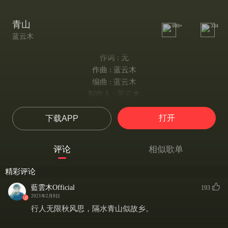
青山
999+
334
蓝云木
作词 : 无
作曲 : 蓝云木
编曲 : 蓝云木
制作人 : 蓝云木
纯音乐，请欣赏
打开
下载APP
评论
相似歌单
精彩评论
藍雲木Official
193
2021年2月8日
行人无限秋风思，隔水青山似故乡。