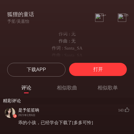
狐狸的童话
1w+
225
予笙/吴嘉怡
作词 : 无
作曲 : 无
作词 : Santa_SA
作曲 : Santa_SA
翻唱 :予笙&吴嘉怡
打开
下载APP
【怡】冬天的记忆小巷里面吹过晚风
心里的秘密要用童话去做缓冲
魔法的世界真的存在 汽车被白马替代
评论
相似歌曲
相似歌单
最美丽的梦不应该存在别人口中
我还是以前一样无法长大的幼稚
精彩评论
我还是以前一样喜欢城堡和骑士
是予笙笙呐
143
我还是以前一样把梦想当作旗帜
2021年2月6日
我还是以前一样心里都是奇妙的文字
乖的小孩，已经学会下载了[多多可怜]
【笙】我用生活经历写一本故事书