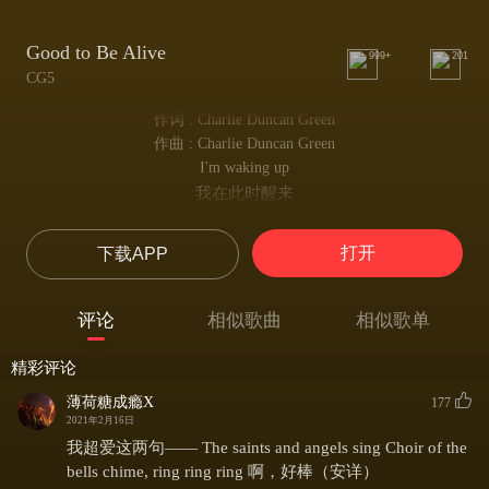
Good to Be Alive
999+
201
CG5
作词 : Charlie Duncan Green
作曲 : Charlie Duncan Green
I'm waking up
我在此时醒来
breathing in clear air
呼吸着新鲜，干净的空气
打开
下载APP
What a day, yeah
多么好的日子，yeah
What a sunny funny day
评论
相似歌曲
相似歌单
多么阳光 有趣的一天
I feel so high, I can't deny
精彩评论
我感觉非常棒 我不能否认
A little better than okay
薄荷糖成瘾X
177
比昨日更好了
2021年2月16日
Nowhere to go
我超爱这两句—— The saints and angels sing Choir of the
没有地方去？
bells chime, ring ring ring 啊，好棒（安详）
I shoot for stars,I'm Galileo