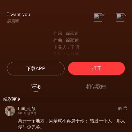
I want you
999+
722
赵晨唏
作词 : 徐颖迪
作曲 : 徐颖迪
出品人 : 于明
又到了安静的
沉睡着的夜晚
打开
下载APP
这感觉并不陌生
音响放着音乐
刷新着界面
评论
相似歌曲
沉默却充斥着房间
碎片一样的画面
精彩评论
隐约围绕在身边
Liiii_仓颉
69
你的脸一遍又一遍浮现
2021年1月28日
I want you
离开一个地方，风景就不再属于你； 错过一个人，那人
I want you
便与你无关。