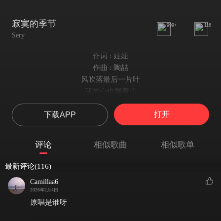
寂寞的季节
999+
116
Sery
作词 : 娃娃
作曲 : 陶喆
风吹落最后一片叶
我的心也飘着雪
爱只能往回忆里堆叠
打开
下载APP
oh~给下个季节
忽然间树梢冒花蕊
我怎么会都没有感觉
评论
相似歌曲
相似歌单
oh~整条街都是恋爱的人
我独自走在暖风的夜
最新评论(116)
多想要向过去告别
Camillaa6
当季节不停更迭 oh~
2026年2月4日
却还是少一点坚决
原唱是谁呀
在这寂寞的季节