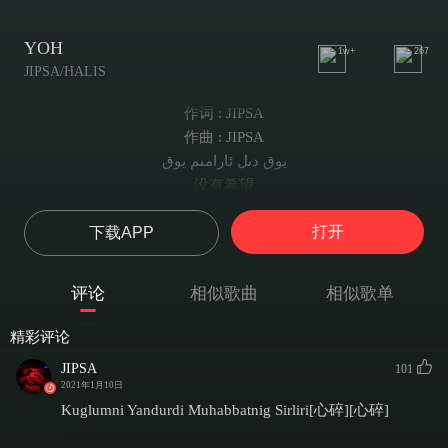
YOH
1w+
267
JIPSA/HALIS
作词 : JIPSA
作曲 : JIPSA
يوق دىل ئارامىم يوق
没有希望
غەم گۈلزارىم يوق
打开
下载APP
没有美好
سەن بىر دانەم يوق
没有梦想
评论
相似歌曲
相似歌单
يوق دىل ئارامىم يوق
没有希望
精彩评论
غەم گۈلزارىم يوق
JIPSA
101
没有美好
2021年1月10日
سەن بىر دانەم يوق
Kuglumni Yandurdi Muhabbatnig Sirliri[心碎][心碎]
没有希望