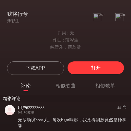
我将行兮
999+
156
薄彩生
作词 : 无
作曲 : 薄彩生
纯音乐，请欣赏
打开
下载APP
评论
相似歌曲
相似歌单
精彩评论
用户622323685
44
2021年2月3日
无尽劫境boss关。每次bgm响起，我觉得刮痧竟然是种享
受