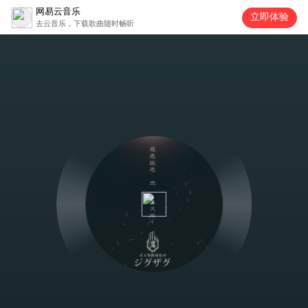
网易云音乐
立即体验
去云音乐，下载歌曲随时畅听