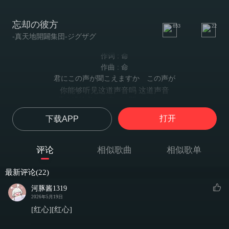
忘却の彼方
653
22
-真天地開闢集団-ジグザグ
作词 : 命
作曲 : 命
君にこの声が聞こえますか この声が
你能够听见这道声音吗 这道声音
儚き犠牲者よ 声が 聞こえますか
虚幻的牺牲者啊 能听见这道声音吗
打开
下载APP
今もまだ 鼓膜 こびり付いた罵声に
至今仍旧因震耳欲聋的责骂声
震えては こみ上げる
评论
相似歌曲
相似歌单
气到颤抖涌上心头
刻まれた 胸に鈍く痛む何か
最新评论(22)
刻在心中的隐隐伤痛
見える事なく 誰にも解りはしないだろう
河豚酱1319
无法被看见 也无法被谁理解吧
2026年5月19日
伸ばした手は届かない
[红心][红心]
伸出的手却无法触及
忘却の彼方へ 消えてゆけ 消えてゆけ