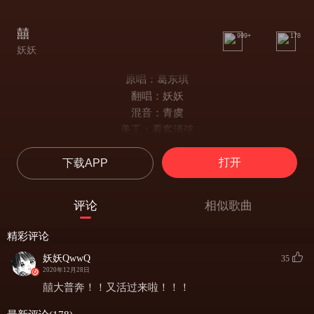
囍
999+
178
妖妖
原唱：葛东琪
翻唱：妖妖
混音：青虞
美工：看客清弦
正月十八
打开
下载APP
黄道吉日
高粱抬
抬上红装
评论
相似歌曲
一尺一恨
匆匆裁
精彩评论
裁去良人
妖妖QwwQ
35
奈何不归
2020年12月28日
故作颜开
囍大普奔！！又活过来啦！！！
响板红檀