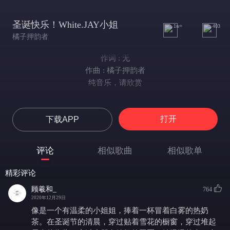
圣诞快乐！White.JAY小姐
1w+
403
橘子押韵者
作词 : 无
作曲 : 橘子押韵者
纯音乐，请欣赏
打开
下载APP
评论
相似歌曲
相似歌单
精彩评论
顾羲和_
764
2020年12月29日
像是一个有温柔的小姐姐，捧着一杯冒着白雾的热奶
茶。在圣诞节的清晨，穿过贴着雪花的橱窗，穿过堆起