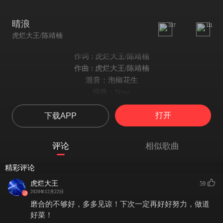
晴浪
337
111
虎烂大王/陈靖楠
作词 : 虎烂大王/陈靖楠
作曲 : 虎烂大王/陈靖楠
混音：泡椒花生
编曲：Nino
肥宅楠楠：
打开
下载APP
bro
别在意人生道路上的意外
请你对生活 充满着期待
评论
相似歌曲
将你的悲伤打包再装袋
别像个乞丐一样天天渴望着被爱
精彩评论
大风大浪 我陪在你身边
虎烂大王
59
祝愿你的心情每天都会是晴天
2020年12月22日
大风大浪 我陪在你身边
磨合的不够好，多多见谅！下次一定再好好努力，做道
保持好笑脸 迎接着明天
好菜！