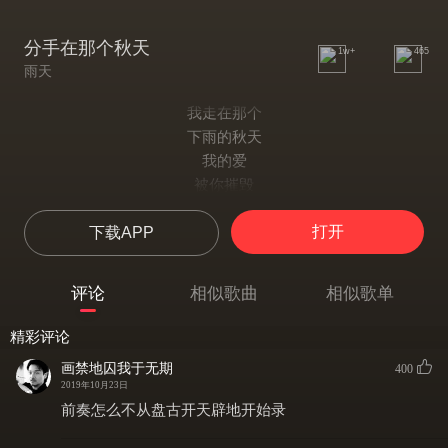
分手在那个秋天
1w+
465
雨天
我走在那个
下雨的秋天
我的爱
被你摧毁
留给我的是
打开
下载APP
最伤痛的纪念
忘不了
曾经相恋
评论
相似歌曲
相似歌单
我伤在那个
萧瑟的秋天
精彩评论
你的爱
画禁地囚我于无期
400
随风飘远
2019年10月23日
留下的泪水
前奏怎么不从盘古开天辟地开始录
打湿你相片