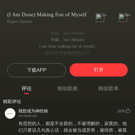
(I Am Done) Making Fun of Myself
1w+
999+
Pajaro Sunrise
作词 : Yuri Méndez
作曲 : Yuri Méndez
I am done making fun of myself,
我已经厌烦嘲笑我自己
On the first day of september I do declare.
在九月的第一天我宣布
打开
下载APP
To the birds on the roofs
对着屋顶的小鸟
and the drunkards walking loose
评论
相似歌曲
相似歌单
和那踉跄的酒徒
I am done making fun of myself.
精彩评论
我嘲笑我的所为
There's a tree in the yard that I can blindly trust
我想成为神经病
2639
我可以盲目地信任院子里的那棵树
2015年8月24日
To remain when my pain pains no more
有思想的人，都是不合群的，不被理解的，寂寞的。他
一直停留在那里直到我的痛苦不再痛苦
们只要说几句真心话，就会被当成异类，被排挤，被孤
There's no you, there's no me,