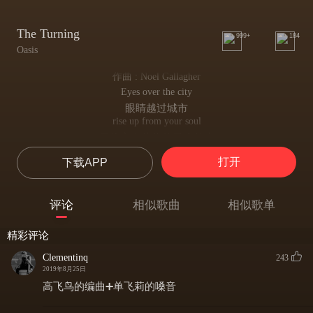
The Turning
999+
184
Oasis
作曲 : Noel Gallagher
Eyes over the city
眼睛越过城市
rise up from your soul
反抗之声从你的灵魂传来
They hang over the streets at night
打开
下载APP
它们悬浮在晚上的街道
Brought on by the cold
带来寒冷
评论
相似歌曲
相似歌单
We live with the numbers
我们活在数字中
精彩评论
Mining a dream for the same old song
在一首老歌里挖掘梦想
Clementinq
243
What hope for the turning
2019年8月25日
当你知道一切都是错
高飞鸟的编曲➕单飞莉的嗓音
If everything you know is wrong