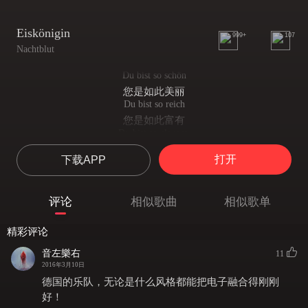
Eiskönigin
999+
107
Nachtblut
Du bist so schön
您是如此美丽
Du bist so reich
您是如此富有
Du bist so elegant.
您是如此优雅
打开
下载APP
Nah und fern zugleich
远在天边 近在眼前
Du bist so makellos
评论
相似歌曲
相似歌单
您是如此纯洁
Du bist die Königin
精彩评论
至高无上的女皇
Wir füttern dich,
音左樂右
11
我们依靠您而生存
2016年3月10日
indem wir dich nur anseh'n
德国的乐队，无论是什么风格都能把电子融合得刚刚
只需望着您
好！
Du bist so perfekt