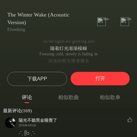
The Winter Wake (Acoustic
999+
169
Version)
Elvenking
As the lights are growing dim
随着灯光渐渐模糊
Freezing cold, slowly is fading in
冰冻的寒冷逐渐褪去
Another Winter night will hold this wicked soul
这邪恶的灵魂将附入冬夜
打开
下载APP
I will wait for the new Sun to rise
我会等待新的太阳升起
Blind in darkness, witness my demise
评论
相似歌曲
相似歌单
我在黑暗中失明 见证着我的消亡
Another Winter night is so long...
最新评论(169)
冬夜是如此的漫长
The lands are dressed in the purest white
陽光不聽黑金睡覺了
大地穿着最纯洁的颜色
2026年4月5日
Pure as I was and I am no more
˗ˋˏ ᥫᩣ ˎˊ˗