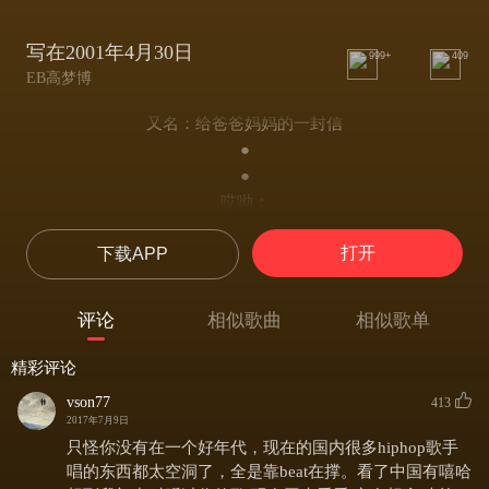
写在2001年4月30日
999+
409
EB高梦博
又名：给爸爸妈妈的一封信
●
●
哎呦：
爸爸妈妈 当你们看到这封信的时候
打开
下载APP
我已经游荡在了夜幕下的街头
这个家实在太累 我无法承受只有出走
我宁可睡在马路在街头做老鼠 也不想回家
评论
相似歌曲
相似歌单
因为家里 我连老鼠都不如
你们说的每字每句都是金科玉律
精彩评论
这一个每天我进出出的家却成了监狱
vson77
413
我什么也不敢说不敢做
2017年7月9日
在自己的家里我却必须偷偷摸摸 我明明在呼吸
只怪你没有在一个好年代，现在的国内很多hiphop歌手
却压抑着好像 快要断气 现在我什么也不管
唱的东西都太空洞了，全是靠beat在撑。看了中国有嘻哈