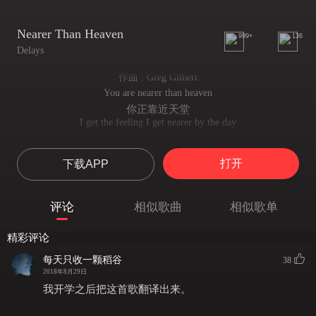
Nearer Than Heaven
999+
136
Delays
作曲 : Greg Gilbert
You are nearer than heaven
你正靠近天堂
I get the feeling I get nearer by the day
我日渐一日的明白了这种感觉
I've seen the people go forever descending
打开
下载APP
我看到人们不断远离它
It's when we're all inside
我们沉浸其中
评论
相似歌曲
相似歌单
That summer's on the way
夏日悄悄来临
精彩评论
Bullet took it easy dollar lit the room
暴力带来简单 金钱点亮屋子
每天只收一颗稻谷
38
Monsters making the evening news
2018年8月29日
奇怪的晚间新闻头条
我开学之后把这首歌翻译出来。
Packing up a round trip, I get in the way