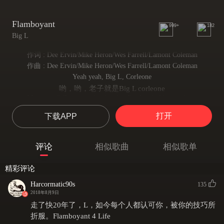
Flamboyant
999+
182
Big L
作词 : Dee Ervin/Mike Heron/Wes Farrell/Lamont Coleman
作曲 : Dee Ervin/Mike Heron/Wes Farrell/Lamont Coleman
Yeah yeah, Big L, Corleone
哟，哟，老子就是Big L corleone
My nigga C-Town, my big brother Big Lee holding it down
我老家的兄弟们，还有我的哥们儿Big lee
打开
下载APP
Flamboyant baby, for life
Flamboyant厂牌最nb
We taking over, coming to a theater near you
评论
相似歌曲
相似歌单
我们接管比赛了，我们来辣最好小心点
Check it out, come on check it
精彩评论
来来来，听听，听听
Make sure my mic is loud and my production is tight
Harcormatic90s
135
保证我手上的麦能出声，我的出产东西都是狠货
2018年8月9日
Better watch me round your girl if you ain't ****ing her right
走了快20年了，L，如今每个人都认可你，被你的技巧所
最好看看我周围，确保没有你搞过的女孩
折服。Flamboyant 4 Life
You damn playa haters never want to see me blow