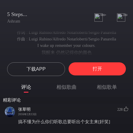
5 Steps...
999+
289
Ashram
作词 : Luigi Rubino/Alfredo Notarloberti/Sergio Panarella
作曲 : Luigi Rubino/Alfredo Notarloberti/Sergio Panarella
I wake up remember your colours.
我醒来 仍然记得你的颜色
It's like slowly leaves falling
正如落叶飘零
打开
下载APP
They fly softly,
纷扬而落
I let those leaves fall,
评论
相似歌曲
相似歌单
我任凭落叶凋零
I don't hold - after all, I can't...
精彩评论
毕竟我无法挽留
My soul is five steps
张草明
228
我的灵魂只有五步
2016年2月13日
And you were five steps from me
搞不懂为什么你们听歌总要听出个女主来[奸笑]
而你距我五步之遥
When I held you