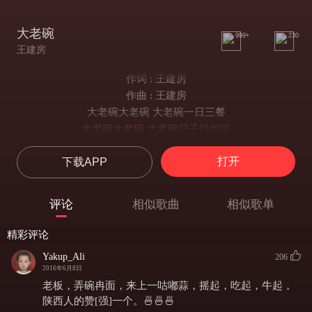
大老碗
999+
230
王建房
作词 : 王建房
作曲 : 王建房
大老碗大老碗 大老碗一日三餐
大老碗大老碗 大老碗日子过的谄
大老碗大老碗 大老碗一日三餐
打开
下载APP
大老碗大老碗 大老碗日子过的谄
我蹲在我的家门口端上大老碗
油泼辣子biangbiang面盛在碗里边
评论
相似歌曲
相似歌单
既能吃又能谝你看有多谗
伸个腰喝口汤浑身上下舒坦
精彩评论
青瓷的大老碗碗盆难分辨
Yakup_Ali
206
碗里装的是苦辣酸甜咸
2016年6月8日
老少爷们蹲在一起吃的津津有味
老板，弄碗冉面，来上一咕嘟蒜，摇起，吃起，牛起，
这就是关中的一景有名的老碗会啊
陕西人的赞[强]一个。🍜🍜🍜