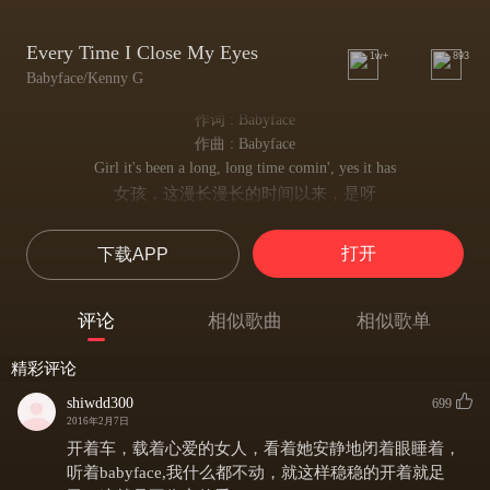
Every Time I Close My Eyes
1w+
893
Babyface/Kenny G
作词 : Babyface
作曲 : Babyface
Girl it's been a long, long time comin', yes it has
女孩，这漫长漫长的时间以来，是呀
But I, I know that it's been worth the wait
但是我明白这等待是有意义的
打开
下载APP
It feels like springtime in winter
感觉就像冬日里的春季
It feels like Christmas in June
评论
相似歌曲
相似歌单
感觉就像六月的圣诞节
It feels like heaven has opened up it's gates for me and you
精彩评论
感觉就像天堂之门敞开迎接你我
Every time I close my eyes
shiwdd300
699
每当我闭上双眸
2016年2月7日
I thank the lord that I've got you
开着车，载着心爱的女人，看着她安静地闭着眼睡着，
我感激上苍让我拥有你
听着babyface,我什么都不动，就这样稳稳的开着就足
And you've got me too