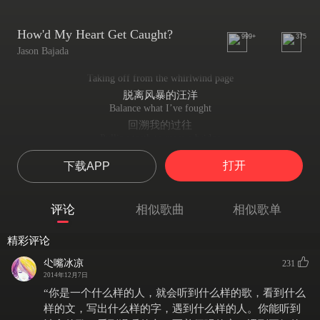
How'd My Heart Get Caught?
999+
375
Jason Bajada
Taking off from the whirlwind page
脱离风暴的汪洋
Balance what I’ve fought
回溯我的过往
Pulling teeth to cross a bridge
艰难度过一个桥梁
打开
下载APP
Careful, don’t get shot
小心翼翼不坠亡
If loving you’s the perfect job
评论
相似歌曲
相似歌单
如果爱你如在天堂
Then why’s it hurt so much?
精彩评论
为何会如此受伤
If loving you ain’t got no strings
尐嘴冰凉
231
如果爱你不会扣人心房
2014年12月7日
How’d my heart get caught?
“你是一个什么样的人，就会听到什么样的歌，看到什么
那为何我念念不忘
样的文，写出什么样的字，遇到什么样的人。你能听到
How’d my heart get caught?