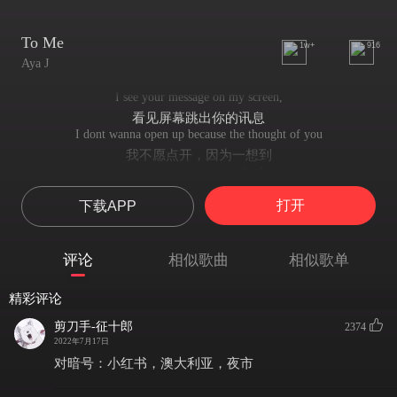
To Me
1w+
916
Aya J
I see your message on my screen,
看见屏幕跳出你的讯息
I dont wanna open up because the thought of you
我不愿点开，因为一想到
texting me gets me so high
你的联络让我仿佛身处云端
打开
下载APP
So high I can't come down,
思绪漂浮 无法冷静
and if I ever fell then I
评论
相似歌曲
相似歌单
如果我跌入爱里
would realise this world ain't round without you.
精彩评论
会意识到我的世界不能没有你
And now I'm stuck here with no ends,
剪刀手-征十郎
2374
而现在我被永无止尽的困住
2022年7月17日
only memories and friends that I hold onto
对暗号：小红书，澳大利亚，夜市
所能抓住的只有回忆和朋友
cause I can't let go of you now.