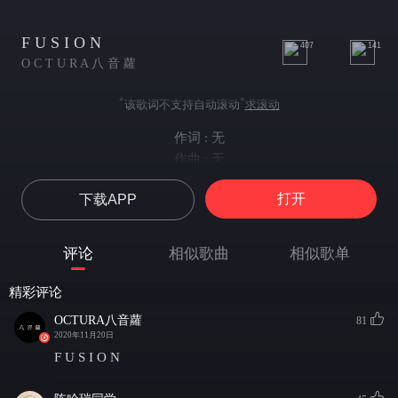
F U S I O N
407
141
O C T U R A 八 音 蘿
*
*
该歌词不支持自动滚动
求滚动
作词 : 无
作曲 : 无
打开
下载APP
评论
相似歌曲
相似歌单
精彩评论
OCTURA八音蘿
81
2020年11月20日
F U S I O N