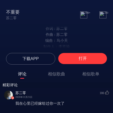
不重要
999+
200
苏二零
作词 : 苏二零
作曲 : 苏二零
编曲：马小天
制作人：李坚瑜
不甘在心底吼叫
打开
下载APP
快乐像长了双脚
在我面前来回跑
提醒我，不被你需要
评论
相似歌曲
相似歌单
你像剧毒无解药
却吸引我往上靠
精彩评论
感情本来就俗套
苏二零
186
可是我，疯狂想要
2020年11月21日
wu～
我在心里已经嫁给过你一次了
我不重要