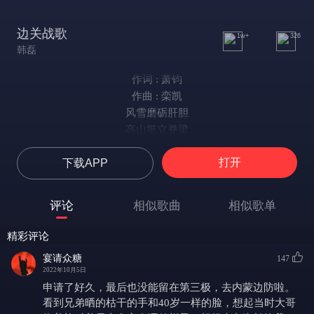
边关战歌
1w+
326
韩磊
作词 : 萧钧
作曲 : 栾凯
风雪磨砺肝胆
高山挺立脊梁
云涛之上我们守望
打开
下载APP
荒滩戈壁是家乡
背囊装满四季
钢枪挑起风霜
评论
相似歌曲
相似歌单
庄严界碑青春擦亮
山河无恙情深长
精彩评论
冷的边关热的血
宴请众糖
147
边境线长脚丈量
2022年10月5日
高原沃土埋忠骨
申请了好久，最后也没能留在第三极，去内蒙边防啦。
愿做雪山守边防
看到兄弟晒的枯干的手和40岁一样的脸，想起当时大哥