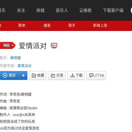
音乐
关注
商城
音乐人
云推歌
下载客户端
榜
歌单
播客
歌手
新碟上架