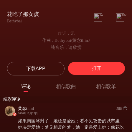
花吃了那女孩
1w+
662
Bethybai
作词 : 无
作曲 : Bethybai/黄念thinJ
纯音乐，请欣赏
打开
下载APP
评论
相似歌曲
相似歌单
精彩评论
黄念thinJ
586
2020年10月22日
如果南国冰封了，她还是爱她；看不见攻击的城市里，
她决定爱她；梦见相反的梦，她一定是爱上她；像花吃