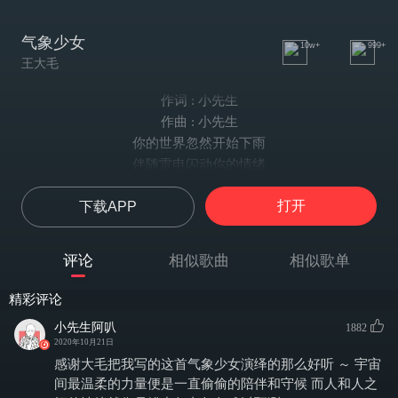
气象少女
10w+
999+
王大毛
作词 : 小先生
作曲 : 小先生
你的世界忽然开始下雨
伴随雷电闪动你的情绪
就算拥抱你的虚无背影
打开
下载APP
至少可以让我暂且平静
如果我拨开了所有乌云
能否换来短暂瞬间放晴
评论
相似歌曲
相似歌单
摘下彩虹陪你四处旅行
替你赶走所有悲伤原因
精彩评论
气象报告说着今天的 预言
小先生阿叭
1882
多云转晴是我对你的 想念
2020年10月21日
热带 雨林 那边
感谢大毛把我写的这首气象少女演绎的那么好听 ～ 宇宙
热的很危险
间最温柔的力量便是一直偷偷的陪伴和守候 而人和人之