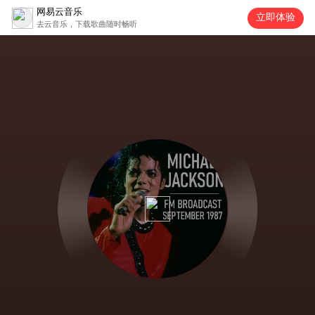
网易云音乐
立即体验
去云音乐，下载歌曲随时畅听