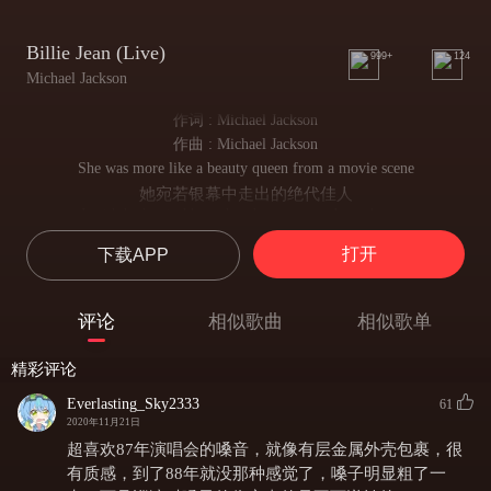
Billie Jean (Live)
999+
124
Michael Jackson
作词 : Michael Jackson
作曲 : Michael Jackson
She was more like a beauty queen from a movie scene
她宛若银幕中走出的绝代佳人
I said don't mind but what do you mean I am the one
我说我并不在意 但你为何在舞池中偏偏选中我？
打开
下载APP
Who will dance on the floor in the round
谁会与她在舞池中共舞
She said I am the one who will dance on the floor in the round
评论
相似歌曲
相似歌单
她说 我就是将要与她共舞的幸运儿
She told me her name was Billie Jean as she caused a scene
精彩评论
她告诉我 她芳名Billie Jean 现场一阵骚动
Then every head turned with eyes that dreamed of being the one
Everlasting_Sky2333
61
人们都看向她 幻想自己能被她选中 该有多好
2020年11月21日
Who will dance on the floor in the round
超喜欢87年演唱会的嗓音，就像有层金属外壳包裹，很
与她在舞池中共舞
有质感，到了88年就没那种感觉了，嗓子明显粗了一
People always told me be careful of what you do