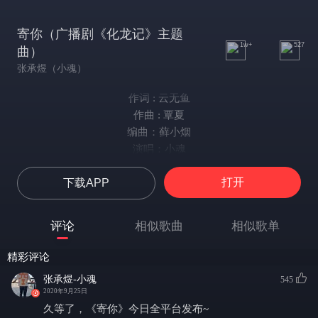
寄你（广播剧《化龙记》主题
1w+
527
曲）
张承煜（小魂）
作词 : 云无鱼
作曲 : 覃夏
编曲：藓小烟
演唱：小魂
策划：顾溯
打开
下载APP
制作人：藓小烟
混音&母带：盒饭
PV策划：逐帧世界
评论
相似歌曲
相似歌单
PV制作：缦丽溪子
美术：馒头
精彩评论
海报制作：SD.X
张承煜-小魂
545
广播剧《化龙记》主题曲
2020年9月25日
浮生草草如昨日梦里蝴蝶黄
久等了，《寄你》今日全平台发布~